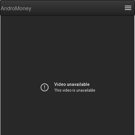
AndroMoney
Tog
nav