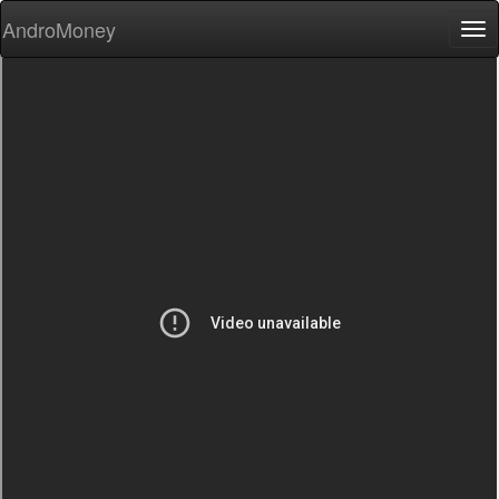
AndroMoney
Tog
nav