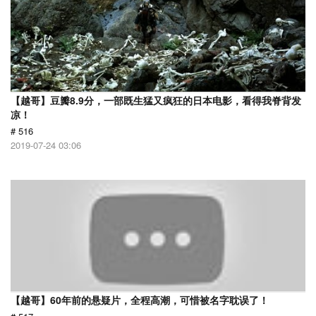
【越哥】豆瓣8.9分，一部既生猛又疯狂的日本电影，看得我脊背发
凉！
# 516
2019-07-24 03:06
【越哥】60年前的悬疑片，全程高潮，可惜被名字耽误了！