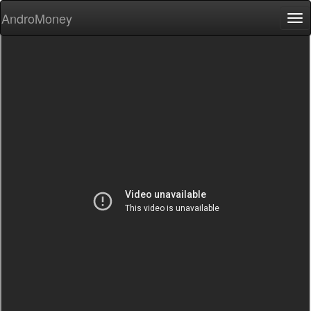
AndroMoney
Tog
nav