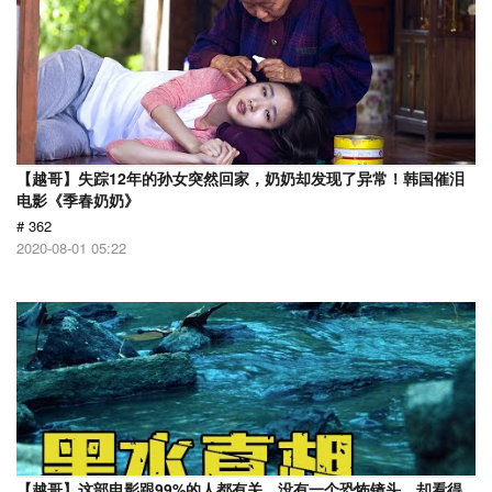
【越哥】失踪12年的孙女突然回家，奶奶却发现了异常！韩国催泪
电影《季春奶奶》
# 362
2020-08-01 05:22
【越哥】这部电影跟99%的人都有关，没有一个恐怖镜头，却看得