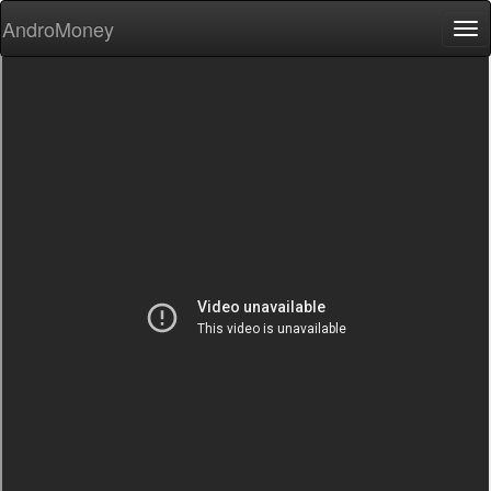
AndroMoney
Tog
nav