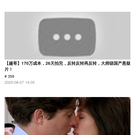
【越哥】170万成本，26天拍完，反转反转再反转，大师级国产悬疑
片！
# 359
2020-08-07 14:05