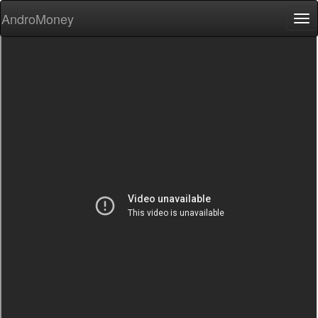
AndroMoney
Tog
nav