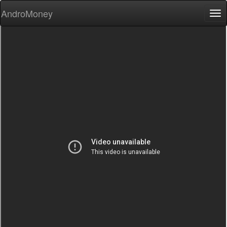
AndroMoney
Tog
nav