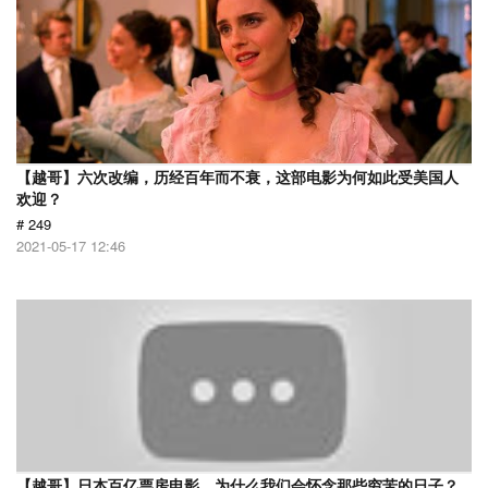
【越哥】六次改编，历经百年而不衰，这部电影为何如此受美国人
欢迎？
# 249
2021-05-17 12:46
【越哥】日本百亿票房电影，为什么我们会怀念那些穷苦的日子？