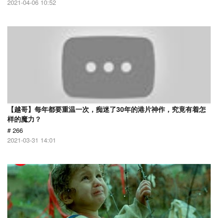
2021-04-06 10:52
【越哥】每年都要重温一次，痴迷了30年的港片神作，究竟有着怎
样的魔力？
# 266
2021-03-31 14:01