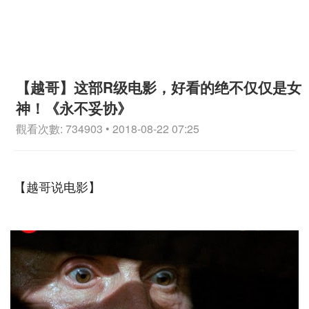
【越哥】这部R级电影，好看的绝不仅仅是女
神！《永不妥协》
觀看次數: 734903 • 2018-08-22 07:25
【越哥说电影】