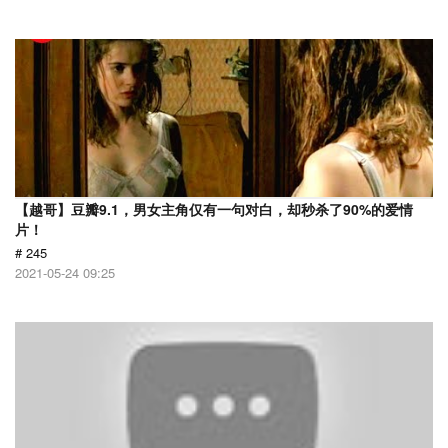
【越哥】豆瓣9.1，男女主角仅有一句对白，却秒杀了90%的爱情
片！
# 245
2021-05-24 09:25