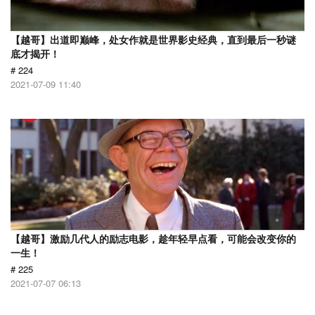
【越哥】出道即巅峰，处女作就是世界影史经典，直到最后一秒谜
底才揭开！
# 224
2021-07-09 11:40
【越哥】激励几代人的励志电影，趁年轻早点看，可能会改变你的
一生！
# 225
2021-07-07 06:13