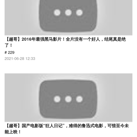
【越哥】2016年最强黑马影片！全片没有一个好人，结尾真是绝
了！
# 229
2021-06-28 12:33
【越哥】国产电影版“狂人日记”，难得的鲁迅式电影，可惜至今未
能上映！