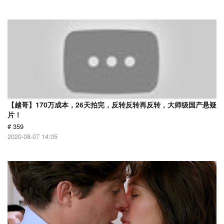
【越哥】170万成本，26天拍完，反转反转再反转，大师级国产悬疑
片！
# 359
2020-08-07 14:05