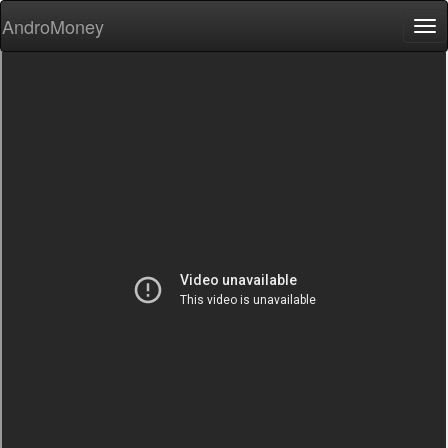
AndroMoney
Tog
nav