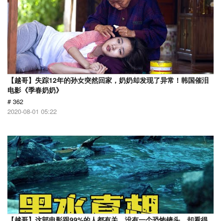
【越哥】失踪12年的孙女突然回家，奶奶却发现了异常！韩国催泪
电影《季春奶奶》
# 362
2020-08-01 05:22
【越哥】这部电影跟99%的人都有关，没有一个恐怖镜头，却看得