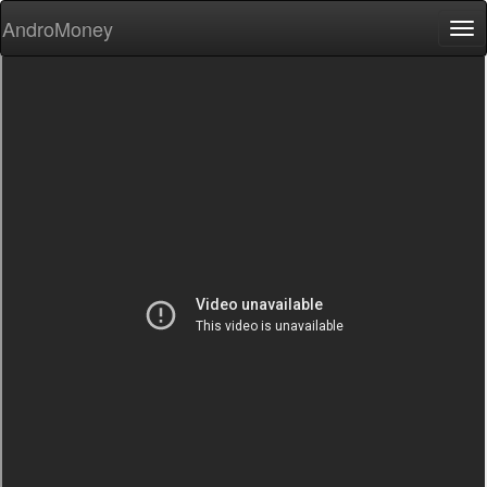
AndroMoney
Tog
nav