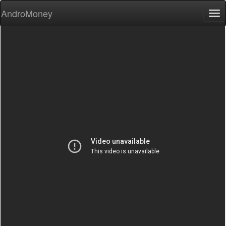
AndroMoney
Tog
nav