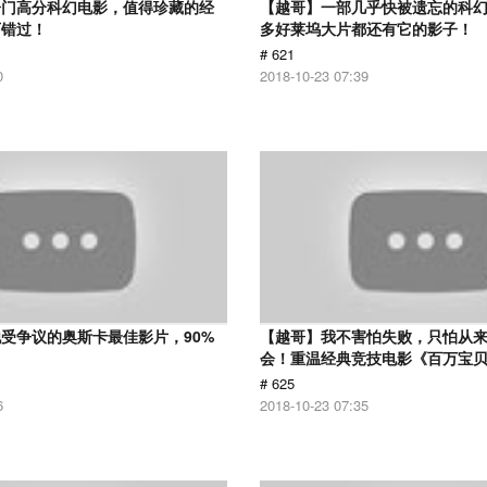
冷门高分科幻电影，值得珍藏的经
【越哥】一部几乎快被遗忘的科
可错过！
多好莱坞大片都还有它的影子！
# 621
0
2018-10-23 07:39
受争议的奥斯卡最佳影片，90%
【越哥】我不害怕失败，只怕从
！
会！重温经典竞技电影《百万宝
# 625
6
2018-10-23 07:35