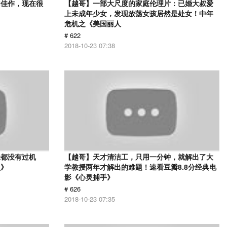
幻佳作，现在很
【越哥】一部大尺度的家庭伦理片：已婚大叔爱
上未成年少女，发现放荡女孩居然是处女！中年
危机之《美国丽人
# 622
2018-10-23 07:38
来都没有过机
【越哥】天才清洁工，只用一分钟，就解出了大
贝》
学教授两年才解出的难题！速看豆瓣8.8分经典电
影《心灵捕手》
# 626
2018-10-23 07:35