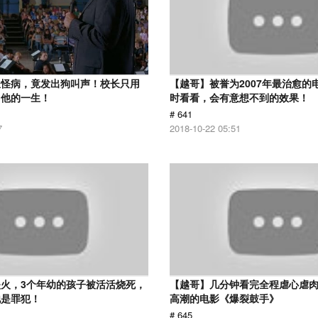
患怪病，竟发出狗叫声！校长只用
【越哥】被誉为2007年最治愈的
了他的一生！
时看看，会有意想不到的效果！
# 641
7
2018-10-22 05:51
火，3个年幼的孩子被活活烧死，
【越哥】几分钟看完全程虐心虐
他是罪犯！
高潮的电影《爆裂鼓手》
# 645