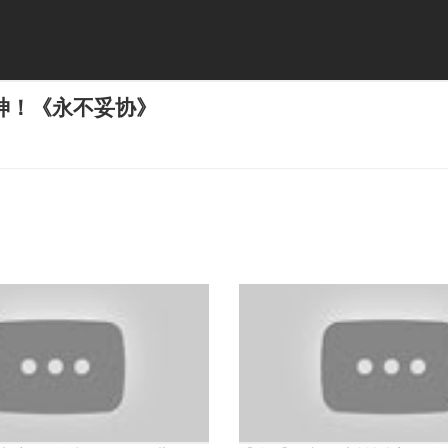
神！《永不妥协》