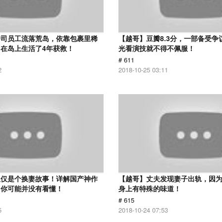
公司员工流落荒岛，依靠包裹里稀
【越哥】豆瓣8.3分，一部备受争
在岛上生活了4年获救！
光看演技就不得不佩服！
# 611
2
2018-10-25 03:11
仅仅是个换妻故事！详解国产神作
【越哥】丈夫发现妻子出轨，因
：你可能并没有看懂！
身上有特殊的味道！
# 615
5
2018-10-24 07:53