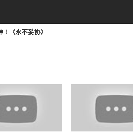
神！《永不妥协》