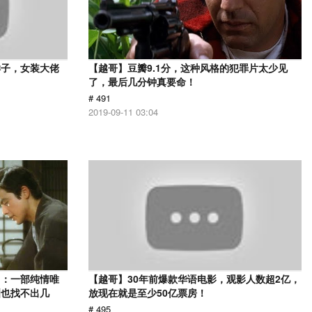
样子，女装大佬
【越哥】豆瓣9.1分，这种风格的犯罪片太少见
了，最后几分钟真要命！
# 491
2019-09-11 03:04
》：一部纯情唯
【越哥】30年前爆款华语电影，观影人数超2亿，
洲也找不出几
放现在就是至少50亿票房！
# 495