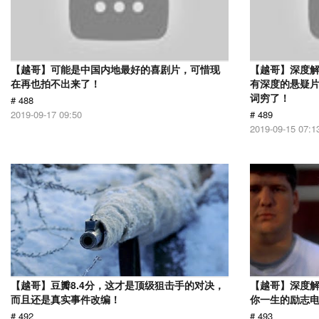
【越哥】可能是中国内地最好的喜剧片，可惜现
【越哥】深度
在再也拍不出来了！
有深度的悬疑
词穷了！
# 488
2019-09-17 09:50
# 489
2019-09-15 07:1
【越哥】豆瓣8.4分，这才是顶级狙击手的对决，
【越哥】深度
而且还是真实事件改编！
你一生的励志
# 492
# 493