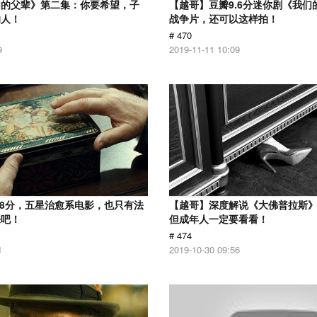
们的父辈》第二集：你要希望，子
【越哥】豆瓣9.6分迷你剧《我们
的人！
战争片，还可以这样拍！
# 470
9
2019-11-11 10:09
.8分，五星治愈系电影，也只有法
【越哥】深度解说《大佛普拉斯
来吧！
但成年人一定要看看！
# 474
1
2019-10-30 09:56