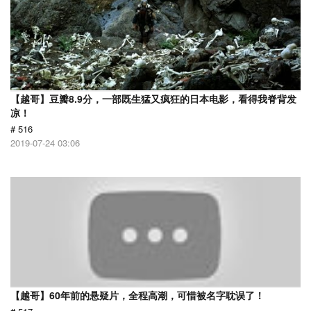
【越哥】豆瓣8.9分，一部既生猛又疯狂的日本电影，看得我脊背发
凉！
# 516
2019-07-24 03:06
【越哥】60年前的悬疑片，全程高潮，可惜被名字耽误了！