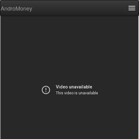
AndroMoney
Tog
nav