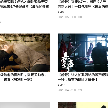
真的光荣吗？怎么才能让劳动光荣
【越哥】豆瓣9.7分，国产片之光
完豆瓣9.7分纪录片《最后的棒棒
劳动人民！一口气看完《最后的
# 406
2020-05-01 09:00
6
超级治愈的喜剧片，温暖又励志，
【越哥】让人拍案叫绝的国产犯
好！速看《贝利叶一家》
一秒，所有的谜团才解开！
# 410
1
2020-04-22 03:29