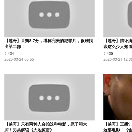
【越哥】豆瓣8.7分，堪称完美的犯罪片，很难找
【越哥】情怀满
出第二部！
该这么少人知
# 424
# 425
2020-03-24 05:55
2020-03-21 12:3
【越哥】只有两种人会拍这种电影，疯子和大
【越哥】豆瓣9
师！另类解读《大地惊雷》
这部电影！《