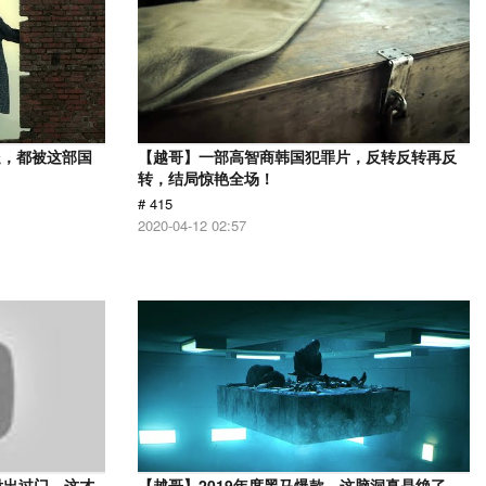
处，都被这部国
【越哥】一部高智商韩国犯罪片，反转反转再反
转，结局惊艳全场！
# 415
2020-04-12 02:57
没出过门，这才
【越哥】2019年度黑马爆款，这脑洞真是绝了，