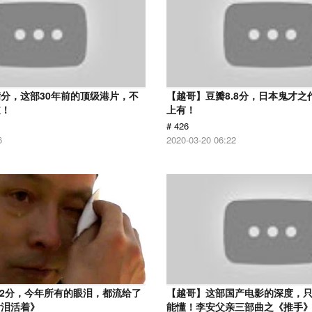
分，这部30年前的顶级港片，不
【越哥】豆瓣8.8分，日本鬼才之
道！
上有！
# 426
6
2020-03-20 06:22
.2分，今年所有的眼泪，都流给了
【越哥】这部国产电影的深度，
含泪活着》
能懂！李安父亲三部曲之《推手