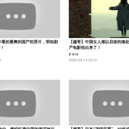
9年看的最爽的国产犯罪片，明知剧
【越哥】中国女人难以启齿的难
进！
产电影拍出来了！
# 414
9
2020-04-14 02:41
.8分，曾经红遍中国的催泪神片，
【越哥】日本“顶级宅男”，30年