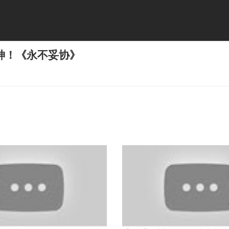
神！《永不妥协》