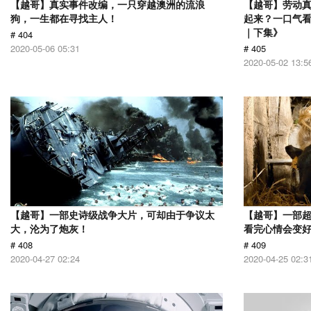
【越哥】真实事件改编，一只穿越澳洲的流浪
【越哥】劳动
狗，一生都在寻找主人！
起来？一口气看
｜下集》
# 404
2020-05-06 05:31
# 405
2020-05-02 13:5
【越哥】一部史诗级战争大片，可却由于争议太
【越哥】一部
大，沦为了炮灰！
看完心情会变
# 408
# 409
2020-04-27 02:24
2020-04-25 02:3