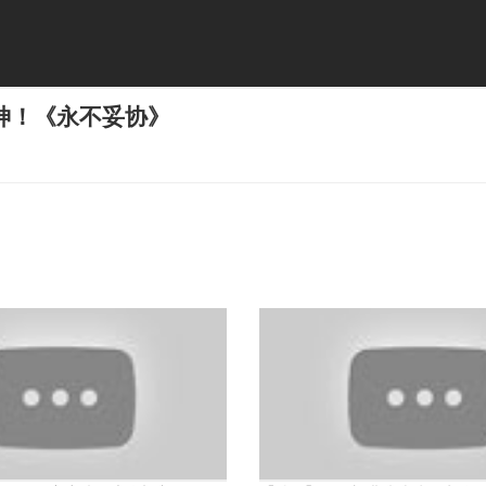
神！《永不妥协》