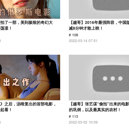
斯拍了一部，美到极致的奇幻大
【越哥】2016年最强阵容，中国
心荡漾！
减8分钟才敢上映！
# 108
6
2022-03-14 07:51
戒》之后，汤唯复出的首部电影，
【越哥】张艺谋“偷拍”出来的电
一起看！
的巩俐，以及最真实的农村！
# 113
5
2022-03-02 10:09