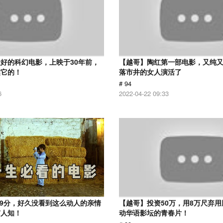
好的科幻电影，上映于30年前，
【越哥】陶红第一部电影，又纯
越它的！
落市井的女人演活了
# 94
6
2022-04-22 09:33
.9分，好久没看到这么动人的亲情
【越哥】投资50万，用8万尺弃
有人知！
动华语影坛的青春片！