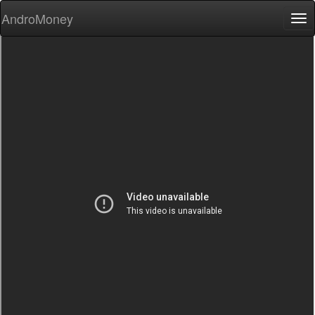
AndroMoney
Tog
nav