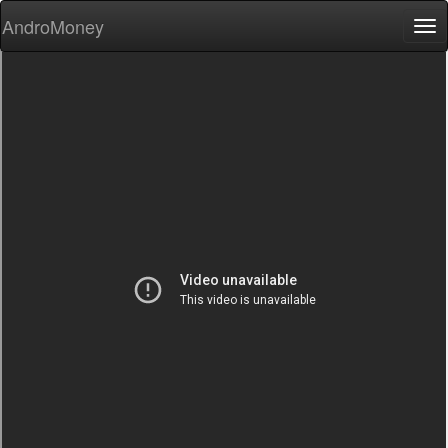
AndroMoney
Tog
nav