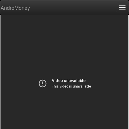
AndroMoney
Tog
nav