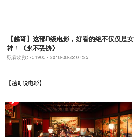
【越哥】这部R级电影，好看的绝不仅仅是女
神！《永不妥协》
觀看次數: 734903 • 2018-08-22 07:25
【越哥说电影】