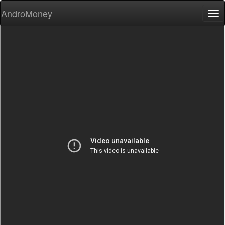
AndroMoney
Tog
nav