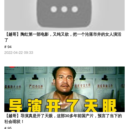
【越哥】陶红第一部电影，又纯又欲，把一个沦落市井的女人演活
了
# 94
2022-04-22 09:33
【越哥】导演真是开了天眼，这部30多年前国产片，预言了当下的
社会现状！
# 95