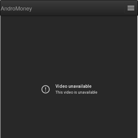
AndroMoney
Tog
nav