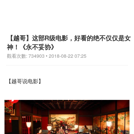
【越哥】这部R级电影，好看的绝不仅仅是女
神！《永不妥协》
觀看次數: 734903 • 2018-08-22 07:25
【越哥说电影】