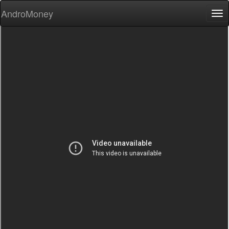
AndroMoney
Tog
nav