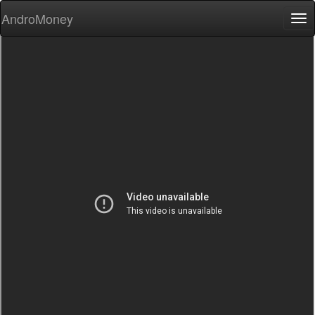
AndroMoney
Tog
nav