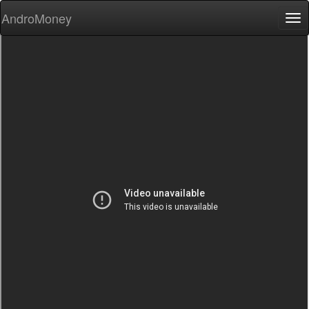
AndroMoney
Tog
nav