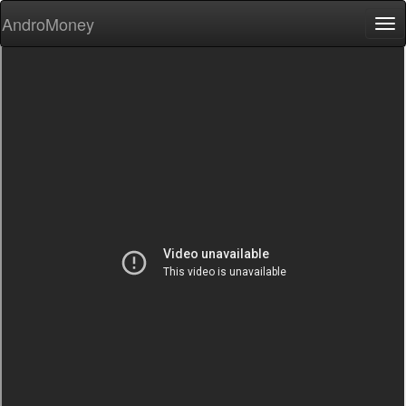
AndroMoney
Tog
nav