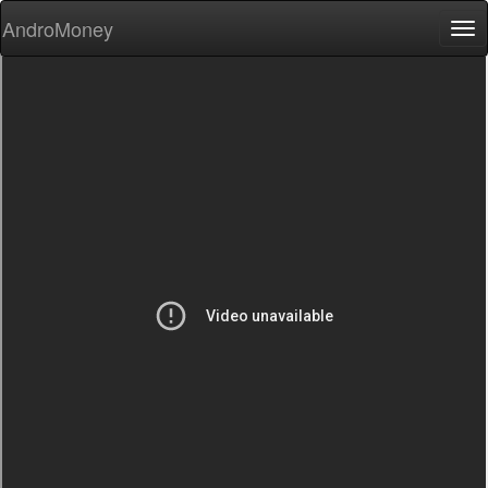
AndroMoney
Tog
nav