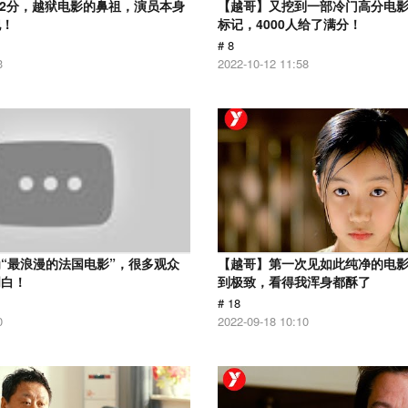
.2分，越狱电影的鼻祖，演员本身
【越哥】又挖到一部冷门高分电影，
犯！
标记，4000人给了满分！
# 8
3
2022-10-12 11:58
“最浪漫的法国电影”，很多观众
【越哥】第一次见如此纯净的电
明白！
到极致，看得我浑身都酥了
# 18
0
2022-09-18 10:10