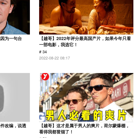
就因为一句台
【越哥】2022年评分最高国产片，如果今年只看
一部电影，我选它！
# 34
2022-08-22 08:17
事件改编，说透
【越哥】这才是属于男人的爽片，荷尔蒙爆棚，
看得我都冒烟了！