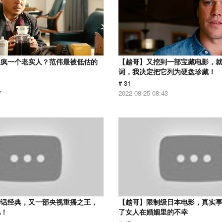
逼疯一个老实人？范伟最被低估的
【越哥】又挖到一部宝藏电影，
词，我决定把它列为硬盘珍藏！
# 31
7
2022-08-25 08:43
神话经典，又一部央视重播之王，
【越哥】限制级日本电影，真实
忆！
了女人在婚姻里的不幸