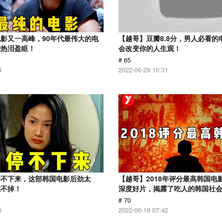
影又一高峰，90年代最伟大的电
【越哥】豆瓣8.8分，男人必看的
我热泪盈眶！
会改变你的人生观！
# 65
4
2022-06-29 10:31
停不下来，这部韩国电影后劲太
【越哥】2018年评分最高韩国电
忘不掉！
深度好片，揭露了吃人的韩国社
# 70
5
2022-06-19 07:42