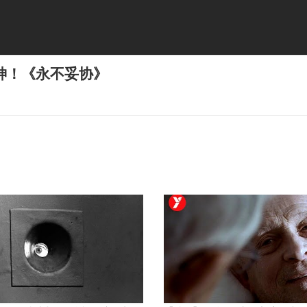
神！《永不妥协》