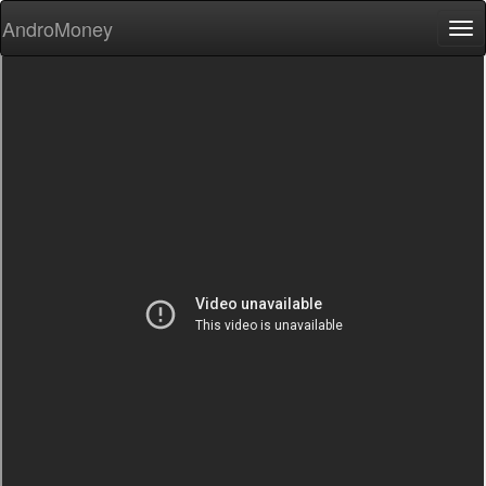
AndroMoney
Tog
nav