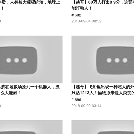
0年后，人类被大猩猩统治，地球上
【越哥】60万人打出8 9分，这
人！
能打动人！
# 682
3
2018-09-04 08:52
男孩在垃圾场捡到一个机器人，没
【越哥】飞船里出现一种吃人的外
这么大能耐！
只活1213人！怪物原来是人类变
# 686
0
2018-09-02 03:14