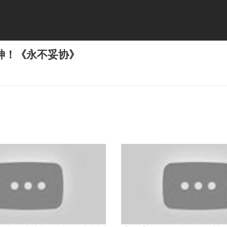
神！《永不妥协》