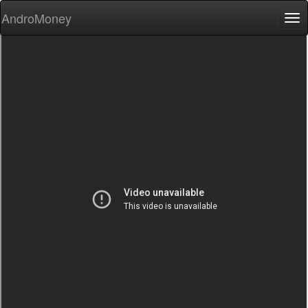
AndroMoney
Tog
nav