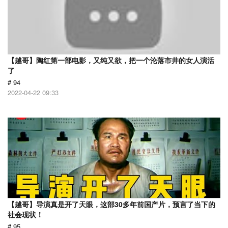
【越哥】陶红第一部电影，又纯又欲，把一个沦落市井的女人演活
了
# 94
2022-04-22 09:33
【越哥】导演真是开了天眼，这部30多年前国产片，预言了当下的
社会现状！
# 95