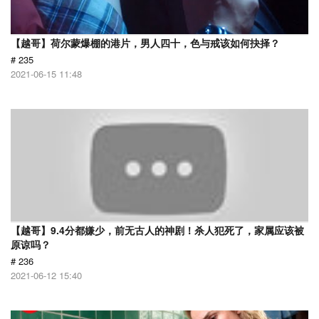
【越哥】荷尔蒙爆棚的港片，男人四十，色与戒该如何抉择？
# 235
2021-06-15 11:48
【越哥】9.4分都嫌少，前无古人的神剧！杀人犯死了，家属应该被
原谅吗？
# 236
2021-06-12 15:40