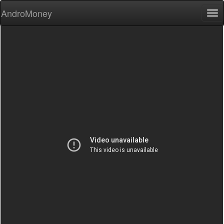
AndroMoney
Tog
nav