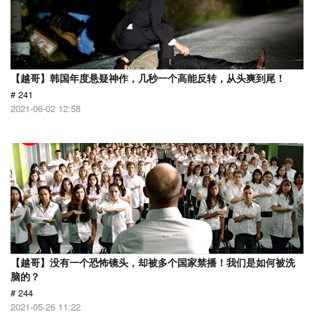
【越哥】韩国年度悬疑神作，几秒一个高能反转，从头爽到尾！
# 241
2021-06-02 12:58
【越哥】没有一个恐怖镜头，却被多个国家禁播！我们是如何被洗
脑的？
# 244
2021-05-26 11:22