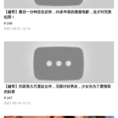
【越哥】最后一分钟还在反转，20多年前的悬疑电影，这才叫完美
犯罪！
# 246
2021-05-21 12:14
【越哥】刘若英大尺度处女作，无限讨好男友，少女沦为了爱情里
的奴隶
# 247
2021-05-19 10:13