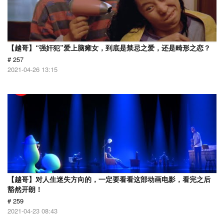
【越哥】“强奸犯”爱上脑瘫女，到底是禁忌之爱，还是畸形之恋？
# 257
2021-04-26 13:15
【越哥】对人生迷失方向的，一定要看看这部动画电影，看完之后
豁然开朗！
# 259
2021-04-23 08:43