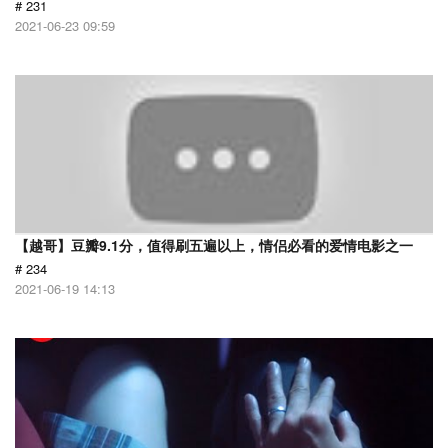
# 231
2021-06-23 09:59
【越哥】豆瓣9.1分，值得刷五遍以上，情侣必看的爱情电影之一
# 234
2021-06-19 14:13