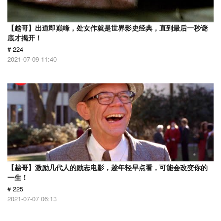
【越哥】出道即巅峰，处女作就是世界影史经典，直到最后一秒谜
底才揭开！
# 224
2021-07-09 11:40
【越哥】激励几代人的励志电影，趁年轻早点看，可能会改变你的
一生！
# 225
2021-07-07 06:13