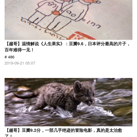
【越哥】温情解说《人生果实》：豆瓣9.6，日本评分最高的片子，
百年难得一见！
# 486
2019-09-21 05:07
【越哥】豆瓣9.2分，一部几乎绝迹的冒险电影，真的是太治愈
了！