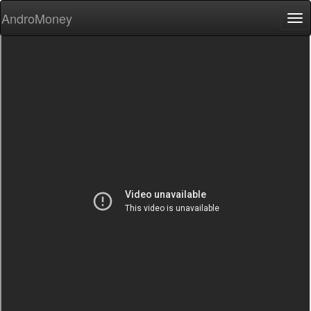
AndroMoney
Tog
nav