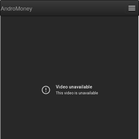
AndroMoney
Tog
nav