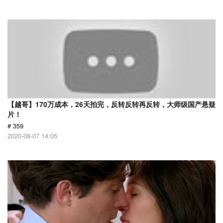
【越哥】170万成本，26天拍完，反转反转再反转，大师级国产悬疑
片！
# 359
2020-08-07 14:05