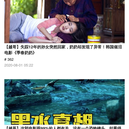
【越哥】失踪12年的孙女突然回家，奶奶却发现了异常！韩国催泪
电影《季春奶奶》
# 362
2020-08-01 05:22
【越哥】这部电影跟99%的人都有关，没有一个恐怖镜头，却看得