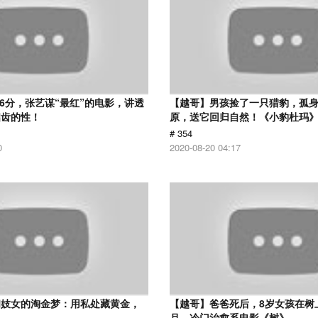
.6分，张艺谋“最红”的电影，讲透
【越哥】男孩捡了一只猎豹，孤
启齿的性！
原，送它回归自然！《小豹杜玛
# 354
0
2020-08-20 04:17
和妓女的淘金梦：用私处藏黄金，
【越哥】爸爸死后，8岁女孩在树
！
月，冷门治愈系电影《树》