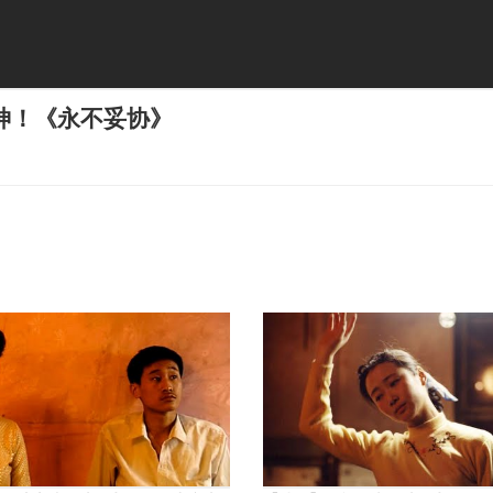
神！《永不妥协》