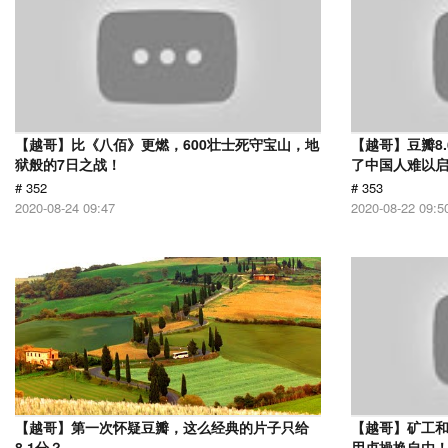
【越哥】比《八佰》更燃，600壮士死守宝山，地
【越哥】豆瓣8
狱般的7日之战！
了中国人难以
# 352
# 353
2020-08-24 09:47
2020-08-22 09:5
【越哥】第一次怀疑豆瓣，这么经典的片子只给
【越哥】矿工
8.1分？
用贞操换自由