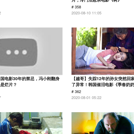
# 358
2
2020-08-10 11:05
国电影30年的禁忌，冯小刚翻身
【越哥】失踪12年的孙女突然回
骂是烂片？
了异常！韩国催泪电影《季春奶
# 362
7
2020-08-01 05:22