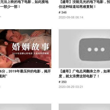
部无法上映的地下电影，如此接地
【越哥】没能见光的地下电影，
看一部少一部！
但这种味道却再难复制！
# 346
7
2020-09-08 06:14
.6分，2019年最压抑的电影，揭开
【越哥】广电总局翻身之作，如
规则”
度，就太浪费这部电影了！
# 350
1
2020-08-29 03:21