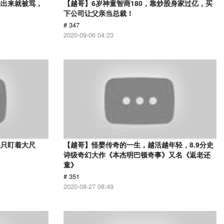
拍出来就被骂，
【越哥】6岁神童智商180，靠炒股身家过亿，买
下公司让父亲当总裁！
# 347
2020-09-06 04:23
果只盯着大尺
【越哥】怪婴传奇的一生，越活越年轻，8.9分史
诗级奇幻大作《本杰明巴顿奇事》又名《返老还
童》
# 351
2020-08-27 08:49