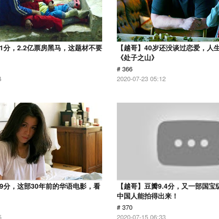
.1分，2.2亿票房黑马，这题材不要
【越哥】40岁还没谈过恋爱，人
《处子之山》
# 366
4
2020-07-23 05:12
.9分，这部30年前的华语电影，看
【越哥】豆瓣9.4分，又一部国宝
中国人能拍得出来！
# 370
5
2020-07-15 06:33