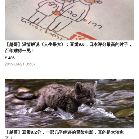
【越哥】温情解说《人生果实》：豆瓣9.6，日本评分最高的片子，
百年难得一见！
# 486
2019-09-21 05:07
【越哥】豆瓣9.2分，一部几乎绝迹的冒险电影，真的是太治愈
了！