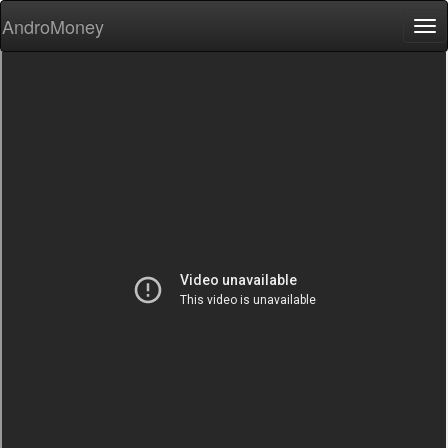
AndroMoney
Tog
nav