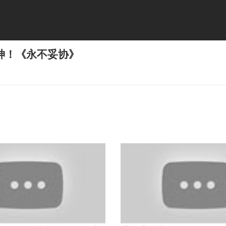
神！《永不妥协》