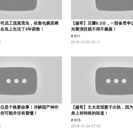
公司员工流落荒岛，依靠包裹里稀
【越哥】豆瓣8.3分，一部备受争
在岛上生活了4年获救！
光看演技就不得不佩服！
# 611
2
2018-10-25 03:11
仅仅是个换妻故事！详解国产神作
【越哥】丈夫发现妻子出轨，因
：你可能并没有看懂！
身上有特殊的味道！
# 615
5
2018-10-24 07:53