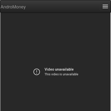
AndroMoney
Tog
nav