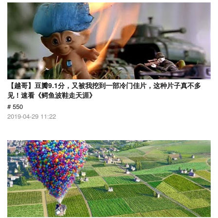
【越哥】豆瓣9.1分，又被我挖到一部冷门佳片，这种片子真不多
见！速看《鳄鱼波鞋走天涯》
# 550
2019-04-29 11:22