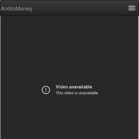
AndroMoney
Tog
nav