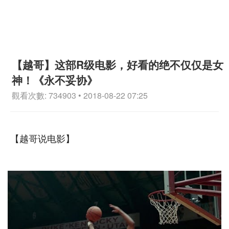
【越哥】这部R级电影，好看的绝不仅仅是女
神！《永不妥协》
觀看次數: 734903 • 2018-08-22 07:25
【越哥说电影】