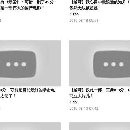
典《最爱》：可惜！删了49分
【越哥】我心目中最浪漫的港片！
该是一部伟大的国产电影！
依然无法被超越！
# 500
2
2019-08-18 05:58
.9分，可能是目前最好的拳击电
【越哥】仅此一部！豆瓣8.8分，
，太硬了！
商业大片儿！
# 504
1
2019-08-10 07:42