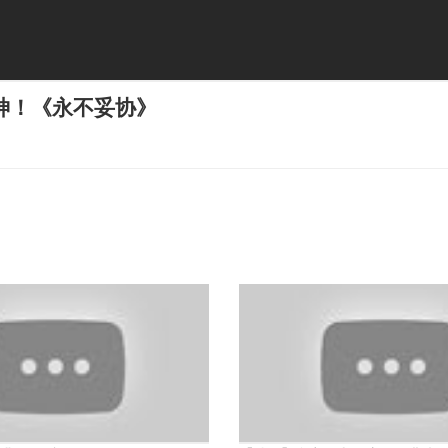
神！《永不妥协》