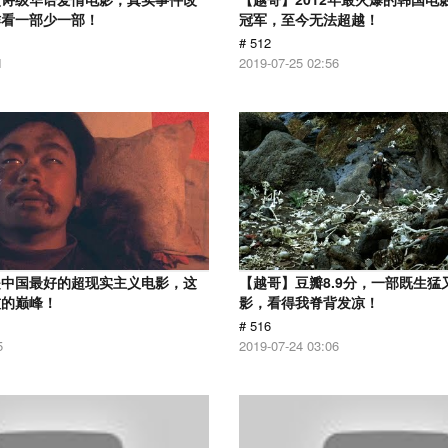
作看一部少一部！
冠军，至今无法超越！
# 512
1
2019-07-25 02:56
是中国最好的超现实主义电影，这
【越哥】豆瓣8.9分，一部既生猛
技的巅峰！
影，看得我脊背发凉！
# 516
5
2019-07-24 03:06