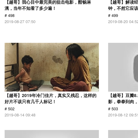
【越哥】我心目中最完美的狙击电影，酣畅淋
【越哥】解读经
漓，当年不知看了多少遍！
钟，不然它应
# 498
# 499
2019-08-27 07:50
2019-08-20 04:5
【越哥】2019年冷门佳片，真实又残忍，这样的
【越哥】豆瓣8
好片不该只有几千人标记！
影，拳拳到肉
# 502
# 503
2019-08-14 09:48
2019-08-12 09:5