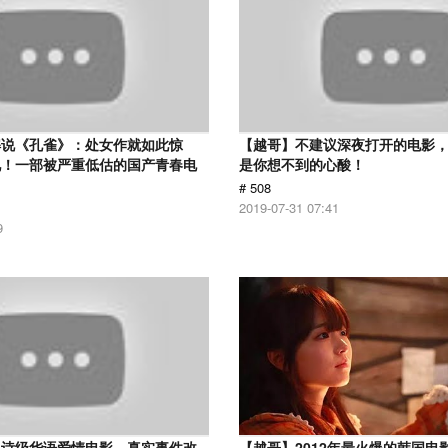
解说《孔雀》：处女作就如此惊
【越哥】不建议深夜打开的电影
见！一部被严重低估的国产青春电
是你想不到的心酸！
# 508
2019-07-31 07:41
9
史诗级华语爱情电影，真实事件改
【越哥】2012年最火爆的韩国电