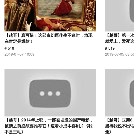
【越哥】真可惜！这部奇幻巨作生不逢时，放现
【越哥】第一
在肯定是爆款！
就爱上，爱死
# 518
# 519
2019-07-07 10:09
2019-07-05 03:5
【越哥】2014年上映，一部被埋没的国产电影，
【越哥】豆瓣8
被禁之前必须要推荐它！速看小成本喜剧片《我
撼得我说不出
不是王毛》
焦》