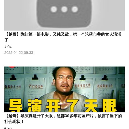
【越哥】陶红第一部电影，又纯又欲，把一个沦落市井的女人演活
了
# 94
2022-04-22 09:33
【越哥】导演真是开了天眼，这部30多年前国产片，预言了当下的
社会现状！
# 95