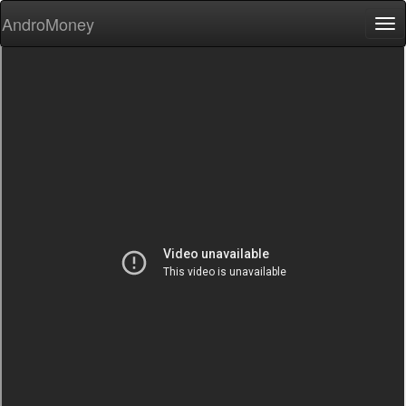
AndroMoney
Tog
nav