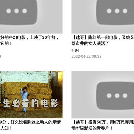
好的科幻电影，上映于30年前，
【越哥】陶红第一部电影，又纯
越它的！
落市井的女人演活了
# 94
6
2022-04-22 09:33
.9分，好久没看到这么动人的亲情
【越哥】投资50万，用8万尺弃
有人知！
动华语影坛的青春片！