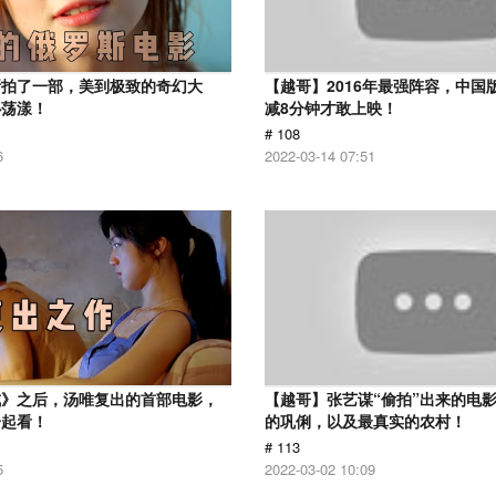
斯拍了一部，美到极致的奇幻大
【越哥】2016年最强阵容，中国
心荡漾！
减8分钟才敢上映！
# 108
6
2022-03-14 07:51
戒》之后，汤唯复出的首部电影，
【越哥】张艺谋“偷拍”出来的电
一起看！
的巩俐，以及最真实的农村！
# 113
5
2022-03-02 10:09