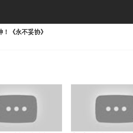
神！《永不妥协》