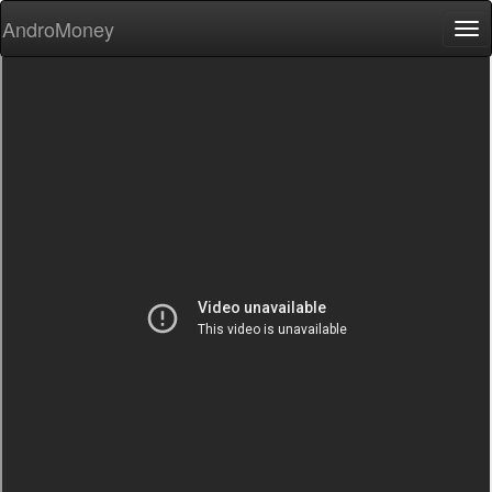
AndroMoney
Tog
nav