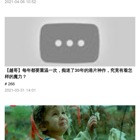
2021-04-06 10:52
【越哥】每年都要重温一次，痴迷了30年的港片神作，究竟有着怎
样的魔力？
# 266
2021-03-31 14:01