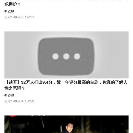
犯辩护？
# 239
2021-06-06 14:11
【越哥】32万人打出9.4分，近十年评分最高的台剧，你真的了解人
性之恶吗？
# 240
2021-06-04 10:53