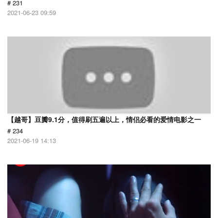
# 231
2021-06-23 09:59
【越哥】豆瓣9.1分，值得刷五遍以上，情侣必看的爱情电影之一
# 234
2021-06-19 14:13