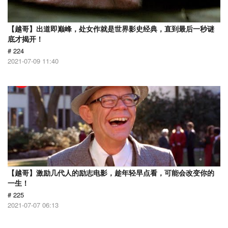
【越哥】出道即巅峰，处女作就是世界影史经典，直到最后一秒谜
底才揭开！
# 224
2021-07-09 11:40
【越哥】激励几代人的励志电影，趁年轻早点看，可能会改变你的
一生！
# 225
2021-07-07 06:13