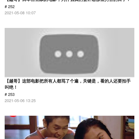
# 252
2021-05-08 10:07
【越哥】这部电影把所有人都骂了个遍，关键是，看的人还要拍手
叫绝！
# 253
2021-05-06 13:25