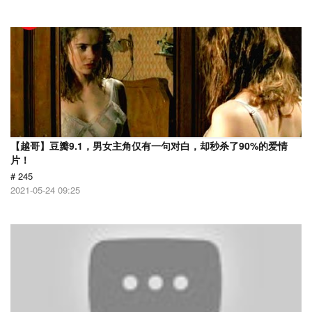
【越哥】豆瓣9.1，男女主角仅有一句对白，却秒杀了90%的爱情
片！
# 245
2021-05-24 09:25