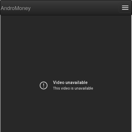
AndroMoney
Tog
nav