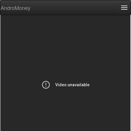
AndroMoney
Tog
nav