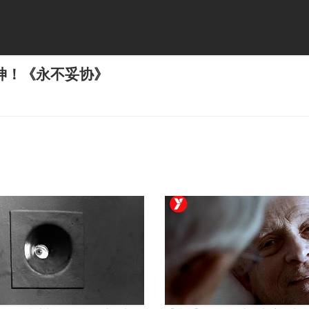
神！《永不妥协》