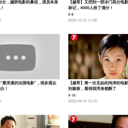
.2分，越狱电影的鼻祖，演员本身
【越哥】又挖到一部冷门高分电影，
犯！
标记，4000人给了满分！
# 8
3
2022-10-12 11:58
“最浪漫的法国电影”，很多观众
【越哥】第一次见如此纯净的电
明白！
到极致，看得我浑身都酥了
# 18
0
2022-09-18 10:10