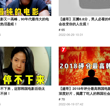
影又一高峰，90年代最伟大的电
【越哥】豆瓣8.8分，男人必看的
我热泪盈眶！
会改变你的人生观！
# 65
4
2022-06-29 10:31
停不下来，这部韩国电影后劲太
【越哥】2018年评分最高韩国电
忘不掉！
深度好片，揭露了吃人的韩国社
# 70
5
2022-06-19 07:42