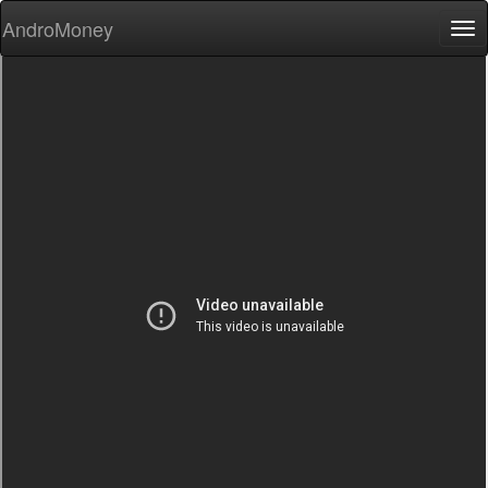
AndroMoney
Tog
nav