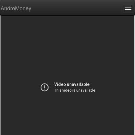
AndroMoney
Tog
nav