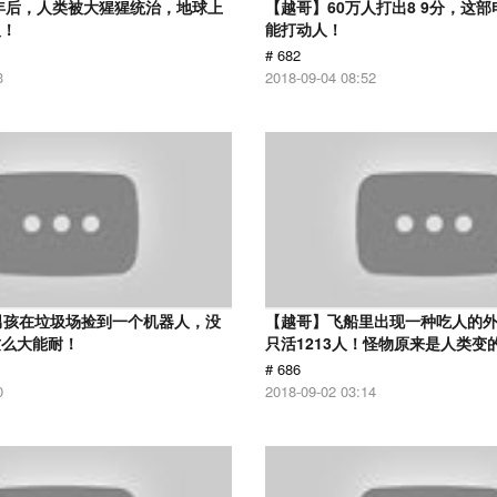
0年后，人类被大猩猩统治，地球上
【越哥】60万人打出8 9分，这
人！
能打动人！
# 682
3
2018-09-04 08:52
男孩在垃圾场捡到一个机器人，没
【越哥】飞船里出现一种吃人的外
这么大能耐！
只活1213人！怪物原来是人类变
# 686
0
2018-09-02 03:14