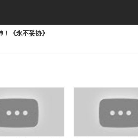
神！《永不妥协》